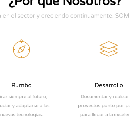
¿Por qué Nosotros?
a en el sector y creciendo continuamente. 
Rumbo
Desarrollo
rar siempre al futuro,
Documentar y realizar 
udiar y adaptarse a las
proyectos punto por p
nuevas tecnologías.
para llegar a la excelen