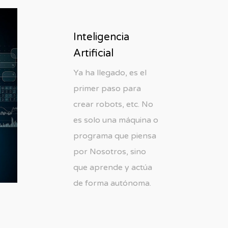
Inteligencia
Artificial
Ya ha llegado, es el
primer paso para
crear robots, etc. No
es solo una máquina o
programa que piensa
por Nosotros, sino
que aprende y actúa
de forma autónoma.